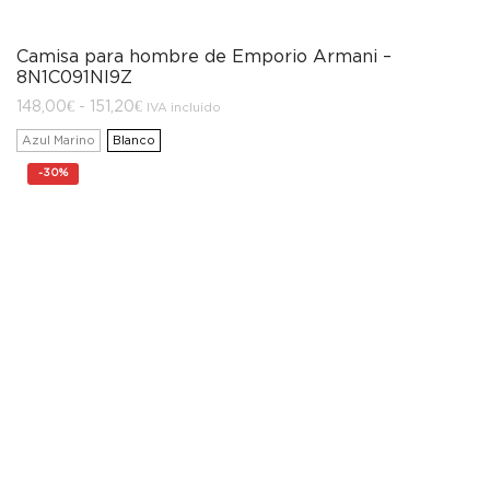
Camisa para hombre de Emporio Armani –
8N1C091NI9Z
Rango
148,00
€
-
151,20
€
IVA incluido
de
precios:
Azul Marino
Blanco
desde
148,00€
-
30%
hasta
151,20€