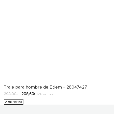
Traje para hombre de Etiem – 28047427
El
El
298,00
€
208,60
€
IVA incluido
precio
precio
original
actual
Azul Marino
era:
es:
298,00€.
208,60€.