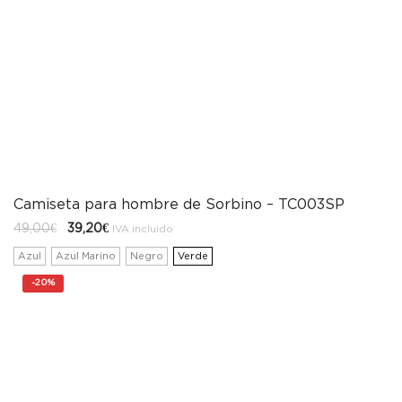
Camiseta para hombre de Sorbino – TC003SP
El
El
49,00
€
39,20
€
IVA incluido
precio
precio
original
actual
Azul
Azul Marino
Negro
Verde
era:
es:
49,00€.
39,20€.
-
20%