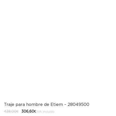
Traje para hombre de Etiem – 28049500
El
El
438,00
€
306,60
€
IVA incluido
precio
precio