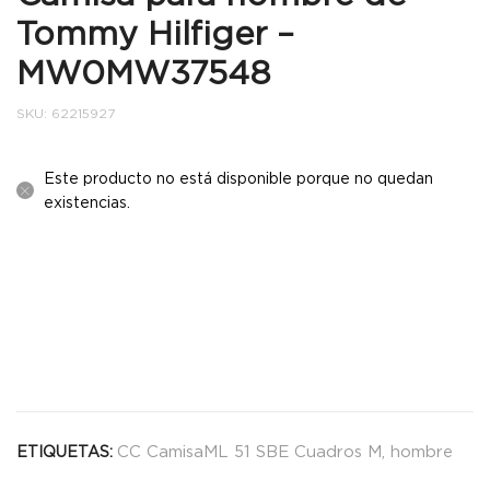
Tommy Hilfiger –
MW0MW37548
SKU:
62215927
Este producto no está disponible porque no quedan
existencias.
CC CamisaML 51 SBE Cuadros M
,
hombre
ETIQUETAS: