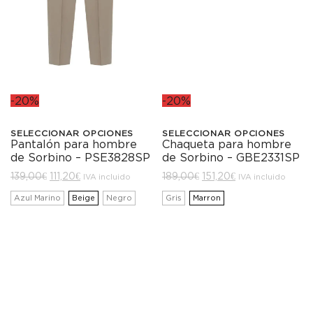
-
20%
-
20%
SELECCIONAR OPCIONES
SELECCIONAR OPCIONES
Pantalón para hombre
Chaqueta para hombre
Este
Este
de Sorbino – PSE3828SP
de Sorbino – GBE2331SP
producto
producto
El
El
El
El
139,00
€
111,20
€
189,00
€
151,20
€
IVA incluido
IVA incluido
precio
precio
precio
precio
tiene
tiene
original
actual
original
actual
Azul Marino
Beige
Negro
Gris
Marron
era:
es:
era:
es:
139,00€.
111,20€.
189,00€.
151,20€.
múltiples
múltiples
variantes.
variantes.
Las
Las
opciones
opciones
se
se