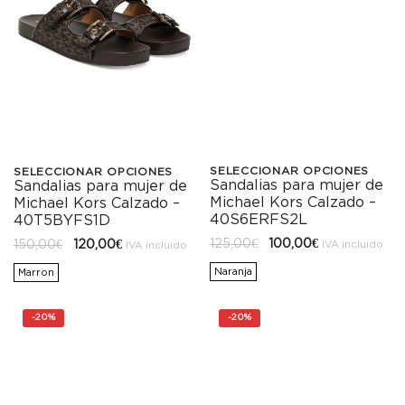
SELECCIONAR OPCIONES
SELECCIONAR OPCIONES
Sandalias para mujer de
Sandalias para mujer de
Este
Este
Michael Kors Calzado –
Michael Kors Calzado –
producto
producto
40S6ERFS2L
40T5BYFS1D
El
El
El
El
125,00
€
100,00
€
150,00
€
120,00
€
tiene
tiene
IVA incluido
IVA incluido
precio
precio
precio
precio
original
actual
original
actual
Naranja
Marron
múltiples
múltiples
era:
es:
era:
es:
125,00€.
100,00€.
150,00€.
120,00€.
variantes.
variantes.
-
20%
-
20%
Las
Las
opciones
opciones
se
se