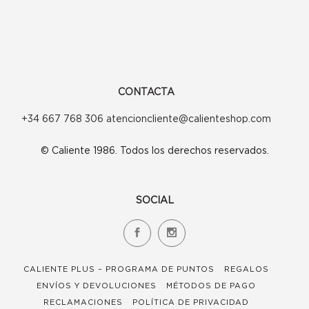
elegir
en
la
página
CONTACTA
de
+34 667 768 306 atencioncliente@calienteshop.com
producto
© Caliente 1986. Todos los derechos reservados.
SOCIAL
CALIENTE PLUS – PROGRAMA DE PUNTOS
REGALOS
ENVÍOS Y DEVOLUCIONES
MÉTODOS DE PAGO
RECLAMACIONES
POLÍTICA DE PRIVACIDAD