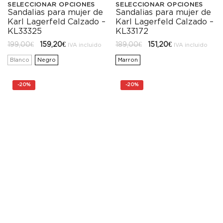
SELECCIONAR OPCIONES
SELECCIONAR OPCIONES
producto
producto
Sandalias para mujer de
Sandalias para mujer de
Este
Este
Karl Lagerfeld Calzado –
Karl Lagerfeld Calzado –
producto
producto
KL33172
KL33325
El
El
El
El
189,00
€
151,20
€
199,00
€
159,20
€
tiene
tiene
IVA incluido
IVA incluido
precio
precio
precio
precio
original
actual
original
actual
Marron
Blanco
Negro
múltiples
múltiples
era:
es:
era:
es:
189,00€.
151,20€.
199,00€.
159,20€.
variantes.
variantes.
-
20%
-
20%
Las
Las
opciones
opciones
se
se
pueden
pueden
elegir
elegir
en
en
la
la
página
página