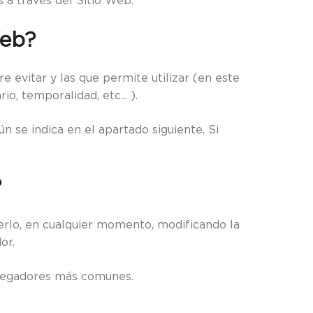
 a través del Sitio Web.
Web?
evitar y las que permite utilizar (en este
, temporalidad, etc... ).
n se indica en el apartado siguiente. Si
?
cerlo, en cualquier momento, modificando la
or.
navegadores más comunes.