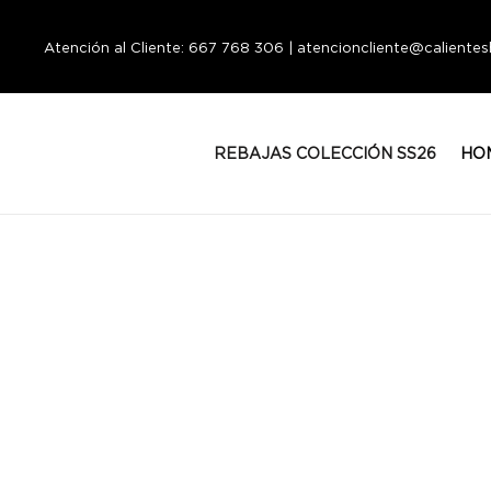
Atención al Cliente: 667 768 306 | atencioncliente@calient
REBAJAS COLECCIÓN SS26
HO