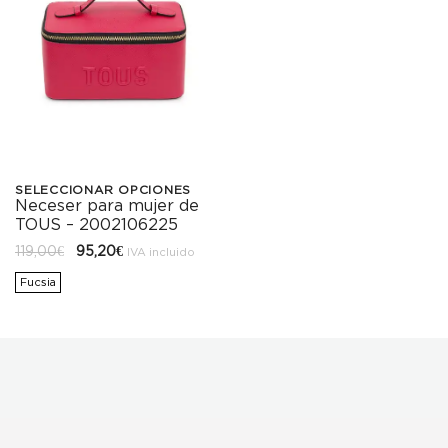
SELECCIONAR OPCIONES
Neceser para mujer de
Este
TOUS – 2002106225
producto
El
El
119,00
€
95,20
€
IVA incluido
precio
precio
tiene
original
actual
Fucsia
era:
es:
119,00€.
95,20€.
múltiples
variantes.
Las
opciones
se