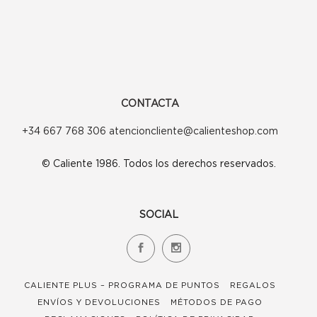
pueden
elegir
en
la
CONTACTA
página
+34 667 768 306 atencioncliente@calienteshop.com
de
© Caliente 1986. Todos los derechos reservados.
producto
SOCIAL
CALIENTE PLUS – PROGRAMA DE PUNTOS
REGALOS
ENVÍOS Y DEVOLUCIONES
MÉTODOS DE PAGO