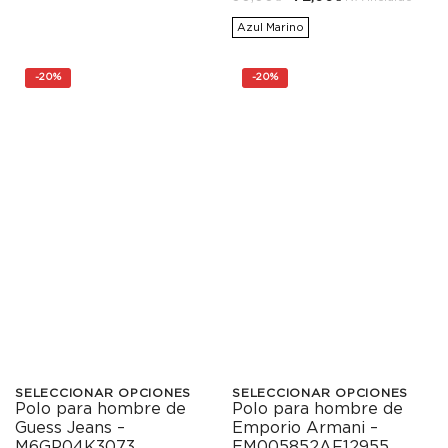
precio
precio
original
actual
Las
Azul Marino
múltiples
era:
es:
90,00€.
72,00€.
opciones
variantes.
-
20%
-
20%
se
Las
pueden
opciones
elegir
se
en
pueden
la
elegir
página
en
de
la
producto
página
de
SELECCIONAR OPCIONES
SELECCIONAR OPCIONES
producto
Polo para hombre de
Polo para hombre de
Este
Este
Emporio Armani –
Guess Jeans –
producto
producto
EM005852AF12955
M6GP04K3073