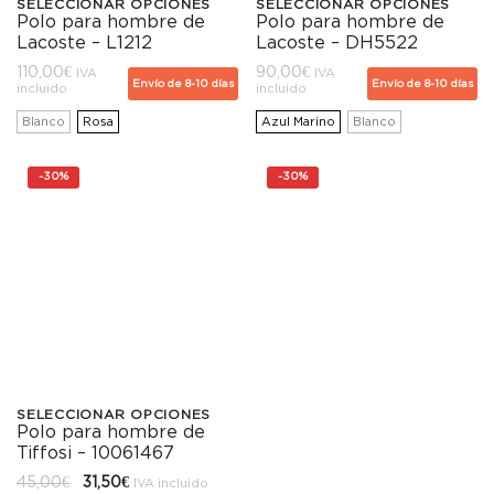
de
de
SELECCIONAR OPCIONES
SELECCIONAR OPCIONES
Polo para hombre de
Polo para hombre de
Este
Este
producto
producto
Lacoste – L1212
Lacoste – DH5522
producto
producto
110,00
€
90,00
€
IVA
IVA
Envío de 8-10 días
Envío de 8-10 días
incluido
incluido
tiene
tiene
Blanco
Rosa
Azul Marino
Blanco
múltiples
múltiples
variantes.
variantes.
-
30%
-
30%
Las
Las
opciones
opciones
se
se
pueden
pueden
elegir
elegir
en
en
SELECCIONAR OPCIONES
Polo para hombre de
Este
la
la
Tiffosi – 10061467
producto
página
página
El
El
45,00
€
31,50
€
IVA incluido