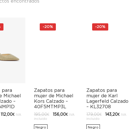
ctos encontrados
%
-
20%
-
20%
Zapatos para
Zapatos para
 para
mujer de Karl
mujer de Michael
e Michael
Lagerfeld Calzado
Kors Calzado –
lzado –
– KL32708
40F5MTMP3L
NMP1D
El
El
El
El
l
El
179,00
€
143,20
€
195,00
€
156,00
€
112,00
€
IVA
IVA
IVA
precio
prec
precio
precio
recio
precio
incluido
incluido
original
actu
original
actual
riginal
actual
era:
es:
era:
es:
ra:
es:
Negro
Negro