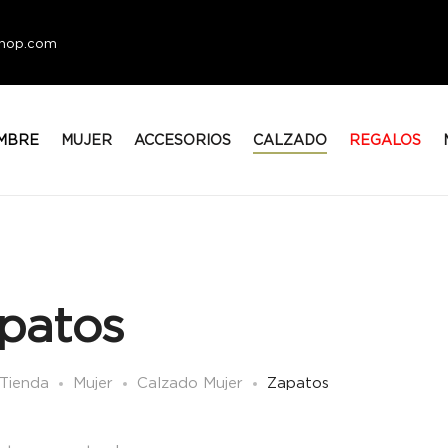
eshop.com
MBRE
MUJER
ACCESORIOS
CALZADO
REGALOS
patos
Tienda
Mujer
Calzado Mujer
Zapatos