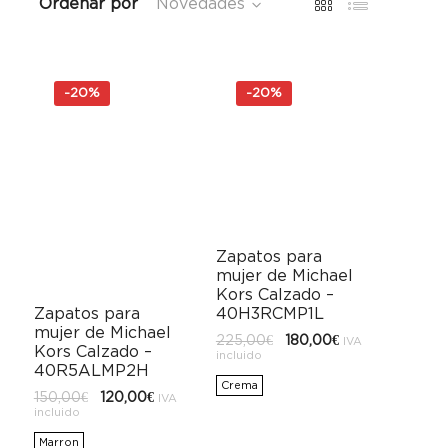
Ordenar por
Novedades
-
20%
-
20%
Zapatos para
mujer de Michael
Kors Calzado –
40H3RCMP1L
Zapatos para
mujer de Michael
El
El
225,00
€
180,00
€
IVA
Kors Calzado –
precio
precio
incluido
original
actual
40R5ALMP2H
era:
es:
Crema
225,00€.
180,00€.
El
El
150,00
€
120,00
€
IVA
io
precio
precio
incluido
al
original
actual
era:
es:
Marron