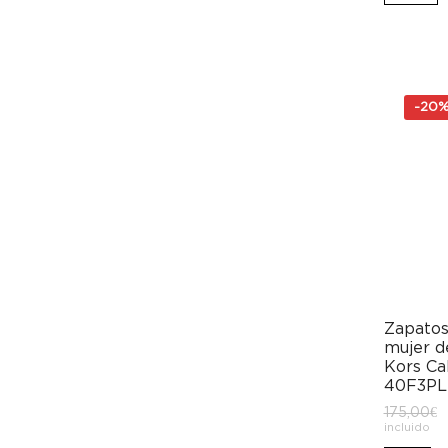
1
-
20
Zapatos
mujer d
Kors Ca
40F3PL
E
175,00
€
p
incluido
o