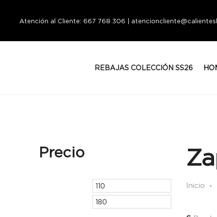
Atención al Cliente: 667 768 306 | atencioncliente@calient
REBAJAS COLECCIÓN SS26
HO
Precio
Za
Inicio
Precio
Precio
mínimo
máximo