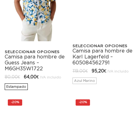
SELECCIONAR OPCIONES
Camisa para hombre de
Este
SELECCIONAR OPCIONES
Karl Lagerfeld –
Camisa para hombre de
Este
producto
605084562791
Guess Jeans –
producto
M6GH35W1722
El
El
119,00
€
95,20
€
tiene
IVA incluido
precio
precio
El
El
80,00
€
64,00
€
tiene
IVA incluido
original
actual
precio
precio
Azul Marino
múltiples
era:
es:
original
actual
Estampado
119,00€.
95,20€.
múltiples
era:
es:
variantes.
80,00€.
64,00€.
variantes.
-
20%
-
20%
Las
Las
opciones
opciones
se
se
pueden