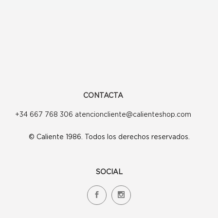
opciones
se
pueden
elegir
en
la
CONTACTA
página
+34 667 768 306 atencioncliente@calienteshop.com
de
© Caliente 1986. Todos los derechos reservados.
producto
SOCIAL