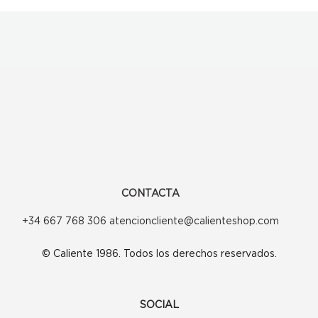
variantes.
Las
opciones
se
pueden
elegir
en
la
página
CONTACTA
de
+34 667 768 306 atencioncliente@calienteshop.com
producto
© Caliente 1986. Todos los derechos reservados.
SOCIAL