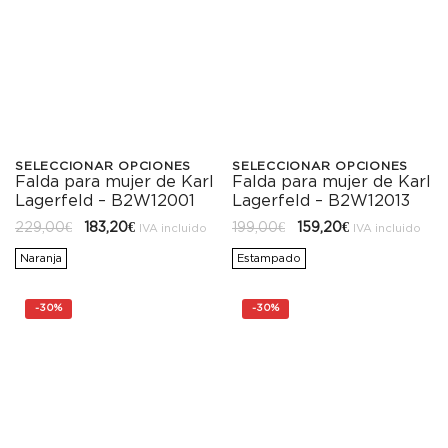
SELECCIONAR OPCIONES
SELECCIONAR OPCIONES
Falda para mujer de Karl
Falda para mujer de Karl
Este
Este
Lagerfeld – B2W12001
Lagerfeld – B2W12013
producto
producto
El
El
El
El
229,00
€
183,20
€
199,00
€
159,20
€
IVA incluido
IVA incluido
precio
precio
precio
precio
tiene
tiene
original
actual
original
actual
Naranja
Estampado
era:
es:
era:
es:
229,00€.
183,20€.
199,00€.
159,20€.
múltiples
múltiples
-
30%
-
30%
variantes.
variantes.
Las
Las
opciones
opciones
se
se