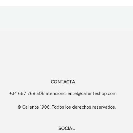
variantes.
Las
opciones
se
pueden
elegir
en
la
CONTACTA
página
+34 667 768 306 atencioncliente@calienteshop.com
de
© Caliente 1986. Todos los derechos reservados.
producto
SOCIAL