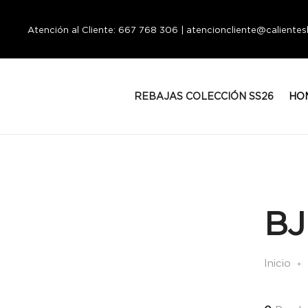
Atención al Cliente: 667 768 306 | atencioncliente@calient
REBAJAS COLECCIÓN SS26
HO
BJ
Inicio