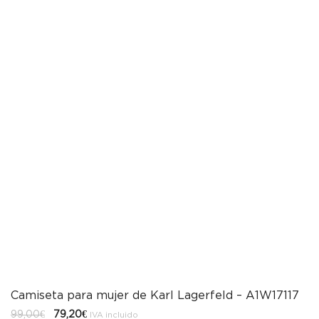
Camiseta para mujer de Karl Lagerfeld – A1W17117
El
El
99,00
€
79,20
€
IVA incluido