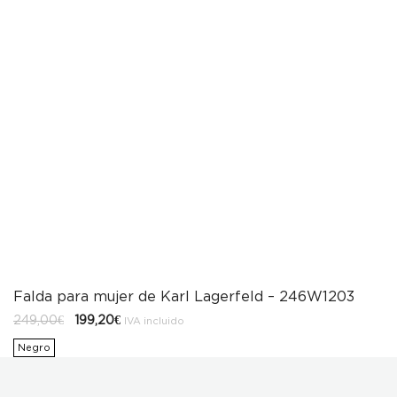
Falda para mujer de Karl Lagerfeld – 246W1203
El
El
249,00
€
199,20
€
IVA incluido
precio
precio
original
actual
Negro
era:
es:
249,00€.
199,20€.