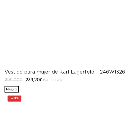
Vestido para mujer de Karl Lagerfeld – 246W1326
El
El
299,00
€
239,20
€
IVA incluido
precio
precio
original
actual
Negro
era:
es:
299,00€.
239,20€.
-
20%