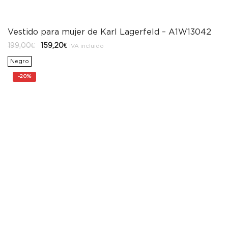
Vestido para mujer de Karl Lagerfeld – A1W13042
El
El
199,00
€
159,20
€
IVA incluido
precio
precio
original
actual
Negro
era:
es:
199,00€.
159,20€.
-
20%