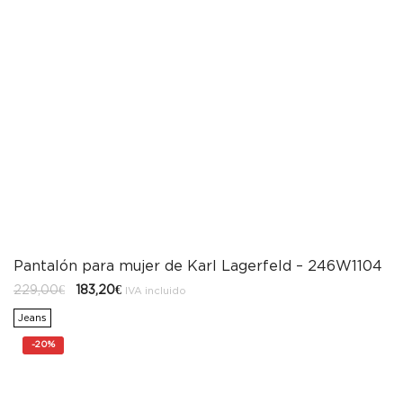
Pantalón para mujer de Karl Lagerfeld – 246W1104
El
El
229,00
€
183,20
€
IVA incluido
precio
precio
original
actual
Jeans
era:
es:
229,00€.
183,20€.
-
20%