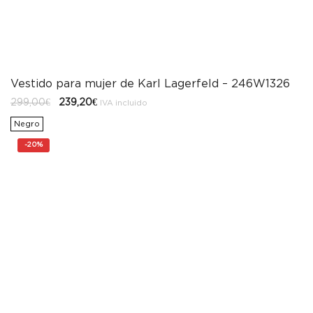
Vestido para mujer de Karl Lagerfeld – 246W1326
El
El
299,00
€
239,20
€
IVA incluido
precio
precio
original
actual
Negro
era:
es:
299,00€.
239,20€.
-
20%