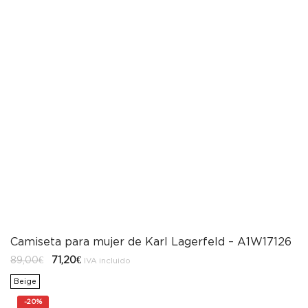
Camiseta para mujer de Karl Lagerfeld – A1W17126
El
El
89,00
€
71,20
€
IVA incluido
precio
precio
original
actual
Beige
era:
es:
89,00€.
71,20€.
-
20%