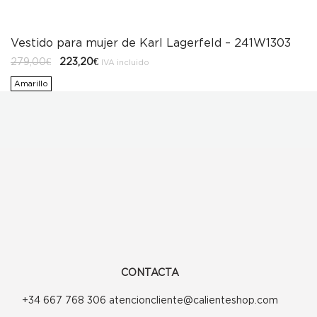
Vestido para mujer de Karl Lagerfeld – 241W1303
El
El
279,00
€
223,20
€
IVA incluido
precio
precio
original
actual
Amarillo
era:
es:
279,00€.
223,20€.
CONTACTA
+34 667 768 306 atencioncliente@calienteshop.com