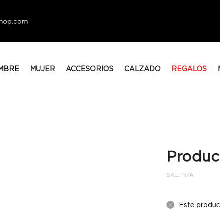
eshop.com
MBRE
MUJER
ACCESORIOS
CALZADO
REGALOS
Produc
SKU:
N/A
Este produc