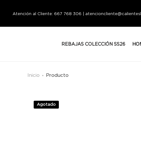
Atención al Cliente: 667 768 306 | atencioncliente@calient
REBAJAS COLECCIÓN SS26
HO
Inicio
Producto
Agotado