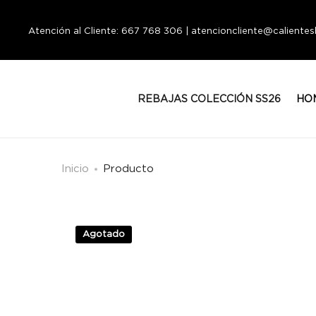
Atención al Cliente: 667 768 306 | atencioncliente@calient
REBAJAS COLECCIÓN SS26
HO
Inicio
Producto
Agotado