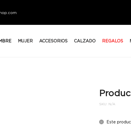
eshop.com
MBRE
MUJER
ACCESORIOS
CALZADO
REGALOS
Produc
SKU:
N/A
Este produc