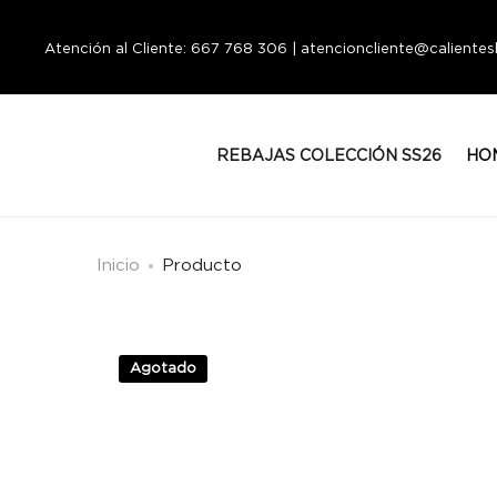
Atención al Cliente: 667 768 306 | atencioncliente@calient
REBAJAS COLECCIÓN SS26
HO
Inicio
Producto
Agotado