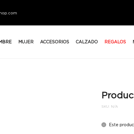
eshop.com
MBRE
MUJER
ACCESORIOS
CALZADO
REGALOS
Produc
SKU:
N/A
Este produc