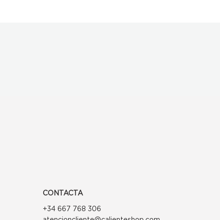
CONTACTA
+34 667 768 306
atencioncliente@calienteshop.com