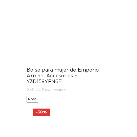
Bolso para mujer de Emporio
Armani Accesorios –
Y3D159YFN6E
235,00
€
IVA incluido
Rosa
-
30%