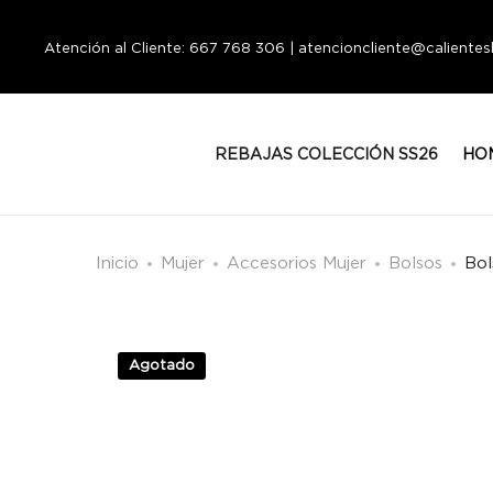
Atención al Cliente: 667 768 306 | atencioncliente@calient
REBAJAS COLECCIÓN SS26
HO
Inicio
Mujer
Accesorios Mujer
Bolsos
Bol
Agotado