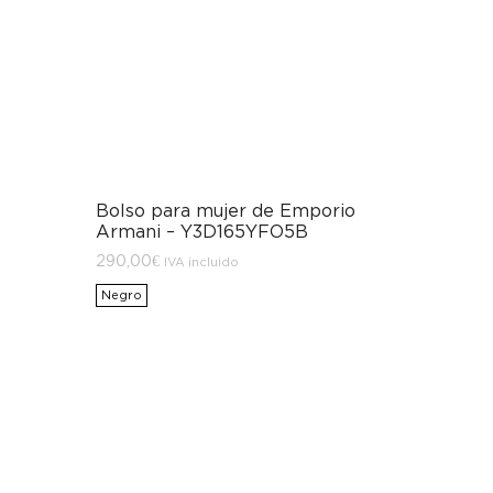
Bolso para mujer de Emporio
Armani – Y3D165YFO5B
290,00
€
IVA incluido
Negro