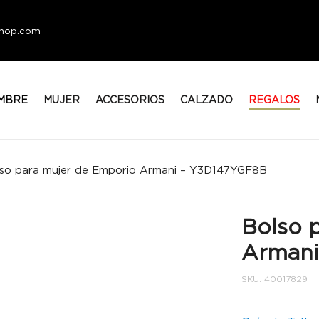
eshop.com
MBRE
MUJER
ACCESORIOS
CALZADO
REGALOS
so para mujer de Emporio Armani – Y3D147YGF8B
Bolso 
Armani
SKU:
40017829