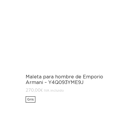
Maleta para hombre de Emporio
Armani – Y4Q093YME9J
270,00
€
IVA incluido
Gris