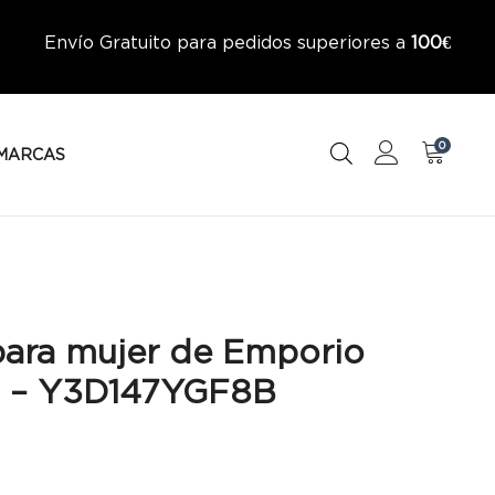
Envío Gratuito para pedidos superiores a
100€
0
MARCAS
para mujer de Emporio
 – Y3D147YGF8B