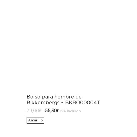
Bolso para hombre de
Bikkembergs – BKBO00004T
El
El
79,00
€
55,30
€
IVA incluido
precio
precio
original
actual
Amarillo
era:
es:
79,00€.
55,30€.