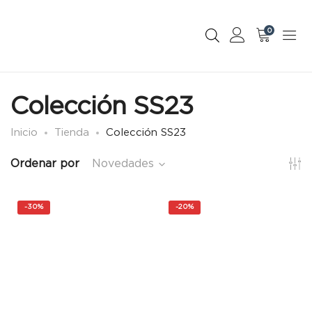
0
Colección SS23
Inicio
Tienda
Colección SS23
Ordenar por
Novedades
-
30%
-
20%