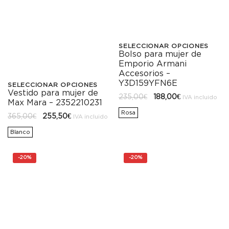
SELECCIONAR OPCIONES
Bolso para mujer de
Este
Emporio Armani
producto
Accesorios –
Y3D159YFN6E
SELECCIONAR OPCIONES
tiene
Vestido para mujer de
Este
El
El
235,00
€
188,00
€
IVA incluido
Max Mara – 2352210231
precio
precio
múltiples
producto
original
actual
Rosa
El
El
365,00
€
255,50
€
IVA incluido
era:
es:
precio
precio
variantes.
235,00€.
188,00€.
tiene
original
actual
Blanco
era:
es:
Las
365,00€.
255,50€.
múltiples
opciones
-
20%
-
20%
variantes.
se
Las
pueden
opciones
elegir
se
en