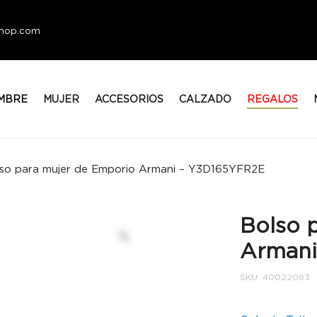
eshop.com
MBRE
MUJER
ACCESORIOS
CALZADO
REGALOS
so para mujer de Emporio Armani – Y3D165YFR2E
Bolso 
Armani
SKU:
40022083