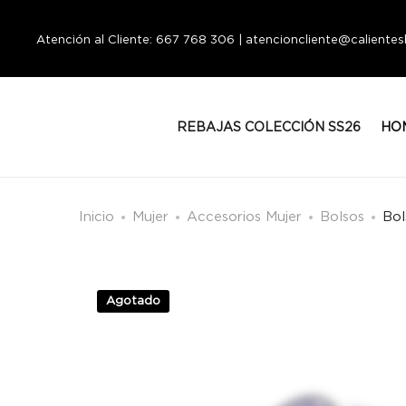
Atención al Cliente: 667 768 306 | atencioncliente@calient
REBAJAS COLECCIÓN SS26
HO
Inicio
Mujer
Accesorios Mujer
Bolsos
Bol
Agotado