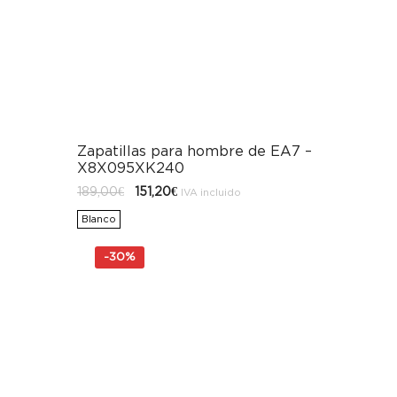
Zapatillas para hombre de EA7 –
X8X095XK240
El
El
189,00
€
151,20
€
IVA incluido
precio
precio
original
actual
Blanco
era:
es:
189,00€.
151,20€.
-
30%