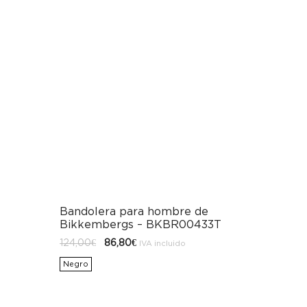
Bandolera para hombre de
Bikkembergs – BKBR00433T
El
El
124,00
€
86,80
€
IVA incluido
precio
precio
original
actual
Negro
era:
es:
124,00€.
86,80€.