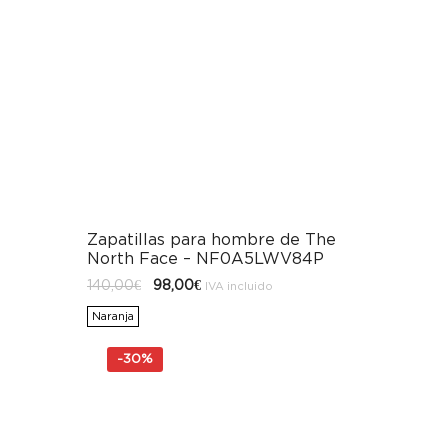
Zapatillas para hombre de The
North Face – NF0A5LWV84P
El
El
140,00
€
98,00
€
IVA incluido
precio
precio
original
actual
Naranja
era:
es:
140,00€.
98,00€.
-
30%