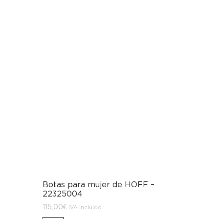
Botas para mujer de HOFF –
22325004
115,00
€
IVA incluido