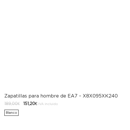
Zapatillas para hombre de EA7 – X8X095XK240
El
El
189,00
€
151,20
€
IVA incluido
precio
precio
original
actual
Blanco
era:
es:
189,00€.
151,20€.