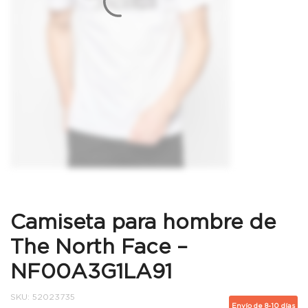
Camiseta para hombre de
The North Face –
NF00A3G1LA91
SKU:
52023735
Envío de 8-10 días