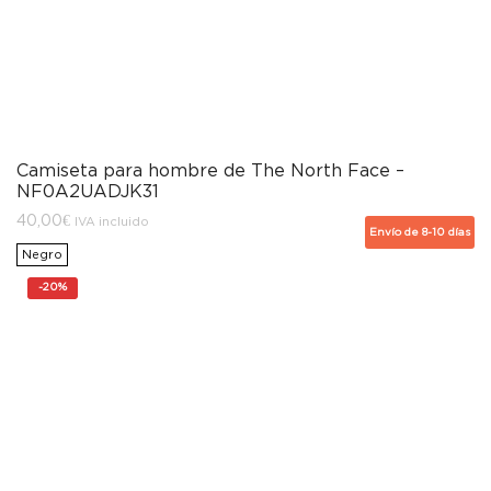
Camiseta para hombre de The North Face –
NF0A2UADJK31
40,00
€
IVA incluido
Envío de 8-10 días
Negro
-
20%