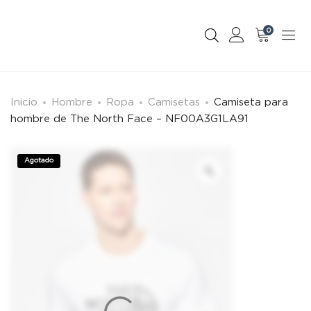
0
Inicio
Hombre
Ropa
Camisetas
Camiseta para
hombre de The North Face – NF00A3G1LA91
Agotado