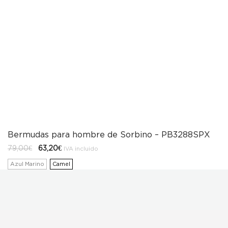
Bermudas para hombre de Sorbino – PB3288SPX
El
El
79,00
€
63,20
€
IVA incluido
precio
precio
original
actual
Azul Marino
Camel
era:
es:
79,00€.
63,20€.