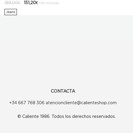
El
El
189,00
€
151,20
€
IVA incluido
precio
precio
original
actual
Jeans
era:
es:
189,00€.
151,20€.
CONTACTA
+34 667 768 306 atencioncliente@calienteshop.com
© Caliente 1986. Todos los derechos reservados.