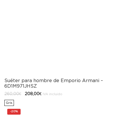
Suéter para hombre de Emporio Armani –
6D1M971JHSZ
El
El
260,00
€
208,00
€
IVA incluido
precio
precio
original
actual
Gris
era:
es:
260,00€.
208,00€.
-
20%