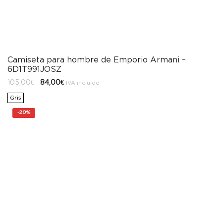
Camiseta para hombre de Emporio Armani –
6D1T991JOSZ
El
El
105,00
€
84,00
€
IVA incluido
precio
precio
original
actual
Gris
era:
es:
105,00€.
84,00€.
-
20%