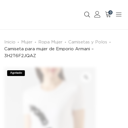
0
Inicio
Mujer
Ropa Mujer
Camisetas y Polos
Camiseta para mujer de Emporio Armani –
3H2T6F2JQAZ
Agotado