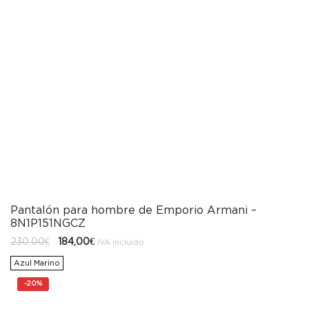
Pantalón para hombre de Emporio Armani –
8N1P151NGCZ
El
El
230,00
€
184,00
€
IVA incluido
precio
precio
original
actual
Azul Marino
era:
es:
230,00€.
184,00€.
-
20%