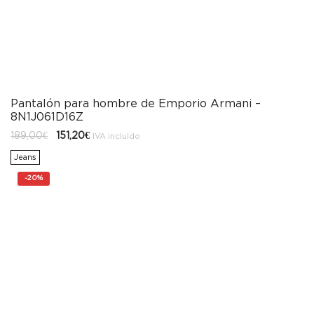
Pantalón para hombre de Emporio Armani –
8N1J061D16Z
El
El
189,00
€
151,20
€
IVA incluido
precio
precio
original
actual
Jeans
era:
es:
189,00€.
151,20€.
-
20%