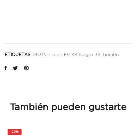
063Pantalón F9 88 Negro 34
,
hombre
ETIQUETAS:
También pueden gustarte
-
20%