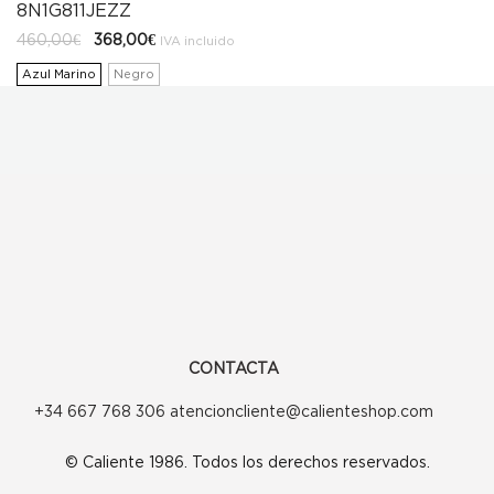
8N1G811JEZZ
El
El
460,00
€
368,00
€
IVA incluido
precio
precio
original
actual
Azul Marino
Negro
era:
es:
460,00€.
368,00€.
CONTACTA
+34 667 768 306 atencioncliente@calienteshop.com
© Caliente 1986. Todos los derechos reservados.