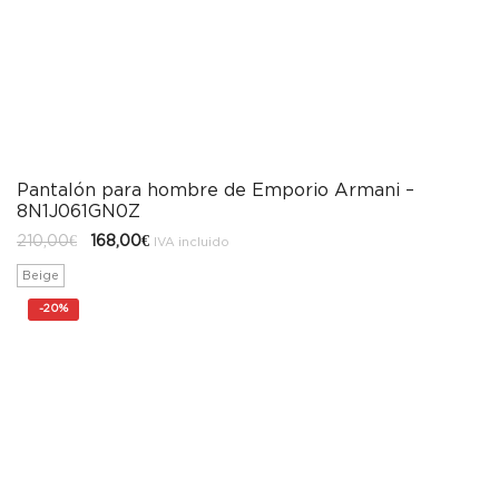
Pantalón para hombre de Emporio Armani –
8N1J061GN0Z
El
El
210,00
€
168,00
€
IVA incluido
precio
precio
original
actual
Beige
era:
es:
210,00€.
168,00€.
-
20%