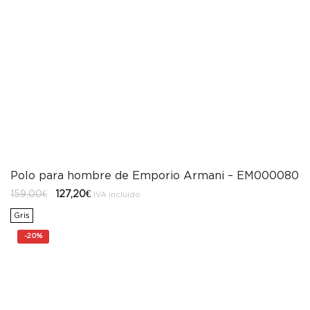
Polo para hombre de Emporio Armani – EM000080
El
El
159,00
€
127,20
€
IVA incluido
precio
precio
original
actual
Gris
era:
es:
159,00€.
127,20€.
-
20%