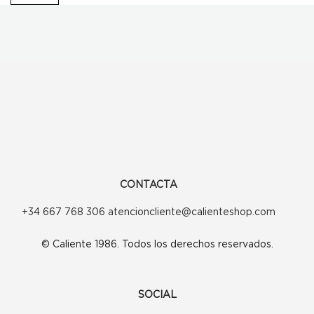
era:
es:
254,00€.
203,20€.
CONTACTA
+34 667 768 306 atencioncliente@calienteshop.com
© Caliente 1986. Todos los derechos reservados.
SOCIAL