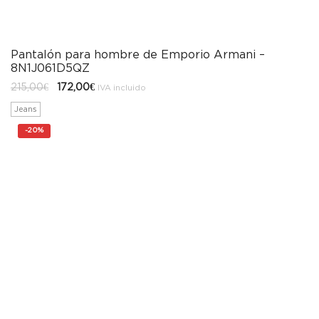
Pantalón para hombre de Emporio Armani –
8N1J061D5QZ
El
El
215,00
€
172,00
€
IVA incluido
precio
precio
original
actual
Jeans
era:
es:
215,00€.
172,00€.
-
20%