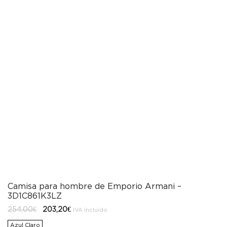
Camisa para hombre de Emporio Armani –
3D1C861K3LZ
El
El
254,00
€
203,20
€
IVA incluido
precio
precio
original
actual
Azul Claro