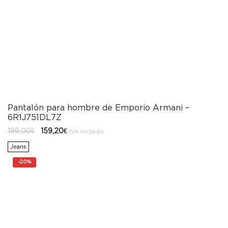
Pantalón para hombre de Emporio Armani –
6R1J751DL7Z
El
El
199,00
€
159,20
€
IVA incluido
precio
precio
original
actual
Jeans
era:
es:
199,00€.
159,20€.
-
20%