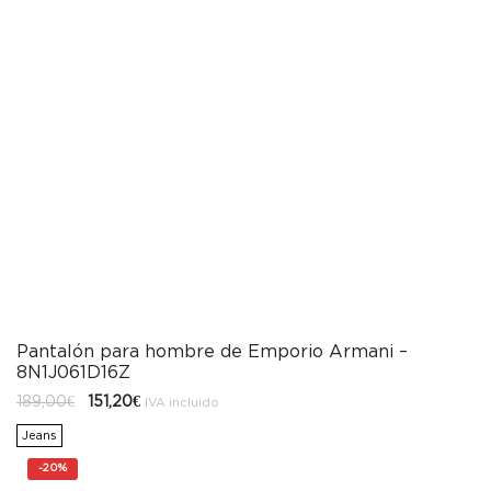
Pantalón para hombre de Emporio Armani –
8N1J061D16Z
El
El
189,00
€
151,20
€
IVA incluido
precio
precio
original
actual
Jeans
era:
es:
189,00€.
151,20€.
-
20%