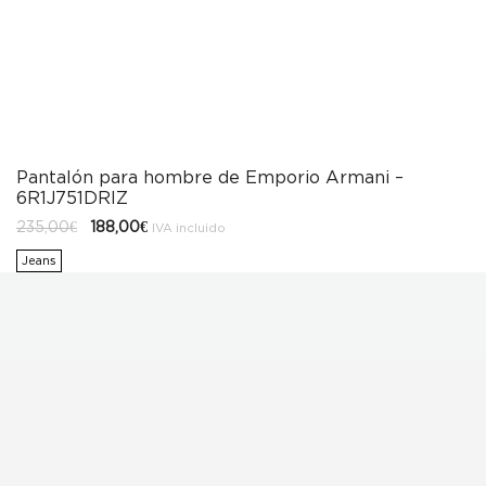
Pantalón para hombre de Emporio Armani –
6R1J751DRIZ
El
El
235,00
€
188,00
€
IVA incluido
precio
precio
original
actual
Jeans
era:
es:
235,00€.
188,00€.