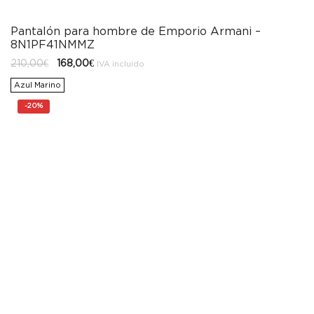
Pantalón para hombre de Emporio Armani –
8N1PF41NMMZ
El
El
210,00
€
168,00
€
IVA incluido
precio
precio
original
actual
Azul Marino
era:
es:
210,00€.
168,00€.
-
20%