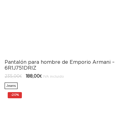
Pantalón para hombre de Emporio Armani –
6R1J751DRIZ
El
El
235,00
€
188,00
€
IVA incluido
precio
precio
original
actual
Jeans
era:
es:
235,00€.
188,00€.
-
20%