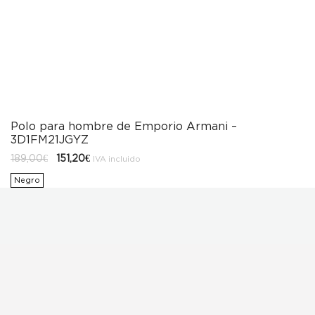
Polo para hombre de Emporio Armani –
3D1FM21JGYZ
El
El
189,00
€
151,20
€
IVA incluido
precio
precio
original
actual
Negro
era:
es:
189,00€.
151,20€.