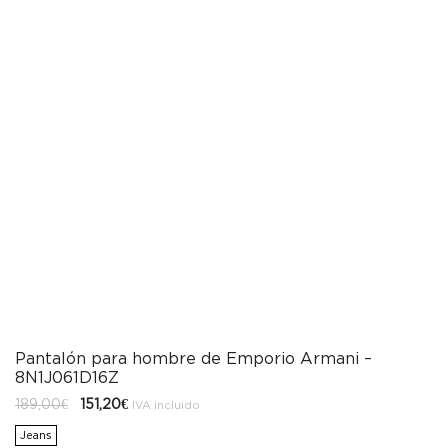
Pantalón para hombre de Emporio Armani –
8N1J061D16Z
El
El
189,00
€
151,20
€
IVA incluido
precio
precio
original
actual
Jeans
era:
es: