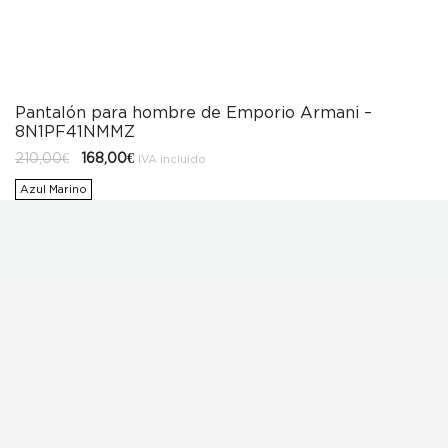
Pantalón para hombre de Emporio Armani –
8N1PF41NMMZ
El
El
210,00
€
168,00
€
IVA incluido
precio
precio
original
actual
Azul Marino
era:
es:
210,00€.
168,00€.