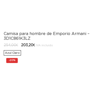
Camisa para hombre de Emporio Armani –
3D1C861K3LZ
El
El
254,00
€
203,20
€
IVA incluido
precio
precio
original
actual
Azul Claro
era:
es:
254,00€.
203,20€.
-
20%