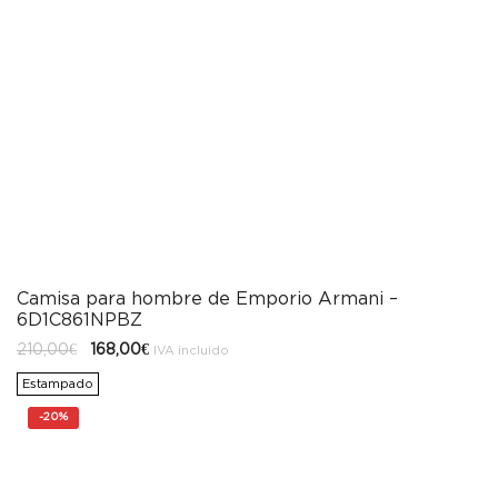
Camisa para hombre de Emporio Armani –
6D1C861NPBZ
El
El
210,00
€
168,00
€
IVA incluido
precio
precio
original
actual
Estampado
era:
es:
210,00€.
168,00€.
-
20%