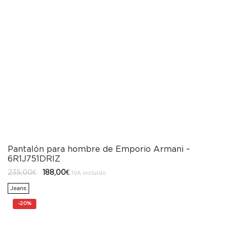
Pantalón para hombre de Emporio Armani –
6R1J751DRIZ
El
El
235,00
€
188,00
€
IVA incluido
precio
precio
original
actual
Jeans
era:
es:
235,00€.
188,00€.
-
20%