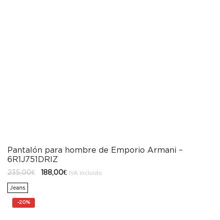
Pantalón para hombre de Emporio Armani –
6R1J751DRIZ
El
El
235,00
€
188,00
€
IVA incluido
precio
precio
original
actual
Jeans
era:
es:
235,00€.
188,00€.
-
20%