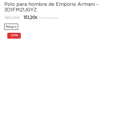
Polo para hombre de Emporio Armani –
3D1FM21JGYZ
El
El
189,00
€
151,20
€
IVA incluido
precio
precio
original
actual
Negro
era:
es:
189,00€.
151,20€.
-
20%