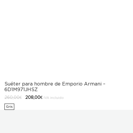
Suéter para hombre de Emporio Armani –
6D1M971JHSZ
El
El
260,00
€
208,00
€
IVA incluido
precio
precio
original
actual
Gris
era:
es:
260,00€.
208,00€.