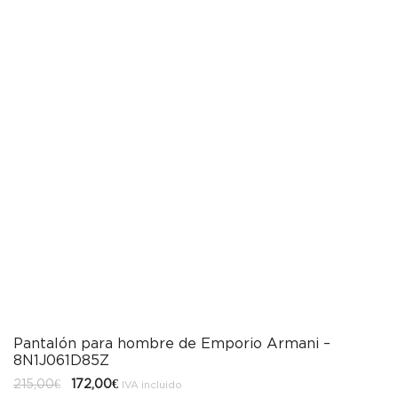
Pantalón para hombre de Emporio Armani –
8N1J061D85Z
El
El
215,00
€
172,00
€
IVA incluido
precio
precio