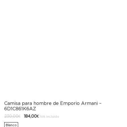
Camisa para hombre de Emporio Armani –
6D1C861K6AZ
El
El
230,00
€
184,00
€
IVA incluido
precio
precio
original
actual
Blanco