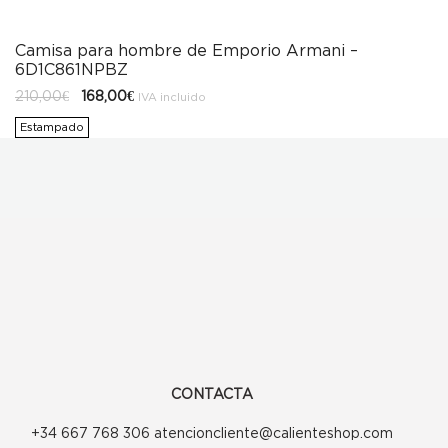
Camisa para hombre de Emporio Armani –
6D1C861NPBZ
El
El
210,00
€
168,00
€
IVA incluido
precio
precio
original
actual
Estampado
era:
es:
210,00€.
168,00€.
CONTACTA
+34 667 768 306 atencioncliente@calienteshop.com