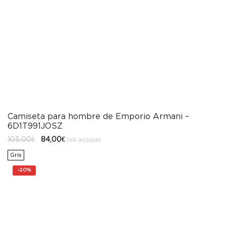
Camiseta para hombre de Emporio Armani –
6D1T991JOSZ
El
El
105,00
€
84,00
€
IVA incluido
precio
precio
original
actual
Gris
era:
es:
105,00€.
84,00€.
-
20%