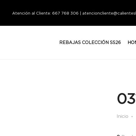
Atención al Cliente: 667 768 306 | atencioncliente@calient
REBAJAS COLECCIÓN SS26
HO
03
Inicio