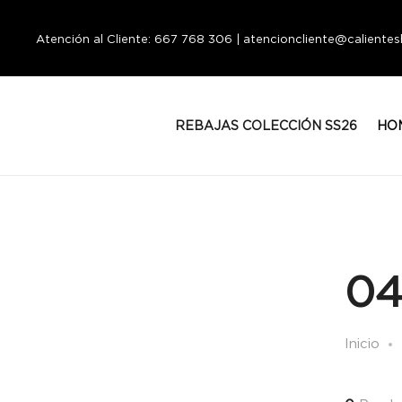
Atención al Cliente: 667 768 306 | atencioncliente@calient
REBAJAS COLECCIÓN SS26
HO
04
Inicio