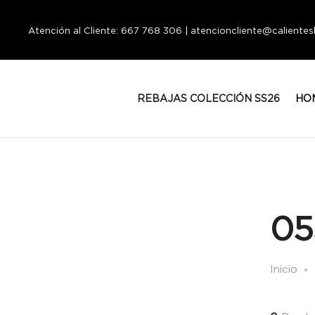
Atención al Cliente: 667 768 306 | atencioncliente@calient
REBAJAS COLECCIÓN SS26
HO
05
Inicio