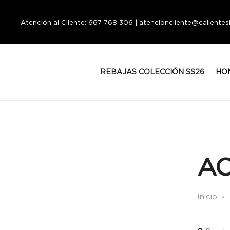
Atención al Cliente: 667 768 306 | atencioncliente@calient
REBAJAS COLECCIÓN SS26
HO
AC
Inicio