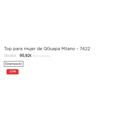
Top para mujer de QGuapa Milano – 7422
El
El
119,90
€
95,92
€
IVA incluido
precio
precio
original
actual
Estampado
era:
es:
119,90€.
95,92€.
-
20%