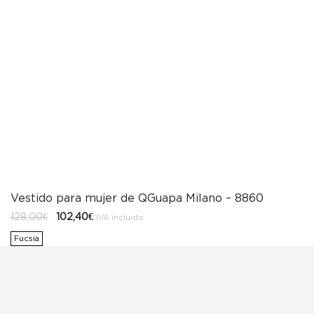
Vestido para mujer de QGuapa Milano – 8860
El
El
128,00
€
102,40
€
IVA incluido
precio
precio
original
actual
Fucsia
era:
es:
128,00€.
102,40€.