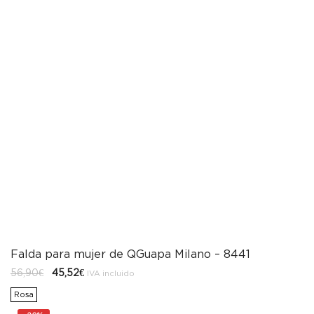
Falda para mujer de QGuapa Milano – 8441
El
El
56,90
€
45,52
€
IVA incluido
precio
precio
original
actual
Rosa
era:
es:
56,90€.
45,52€.