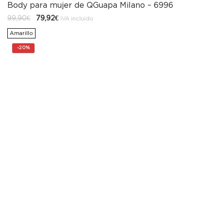
Body para mujer de QGuapa Milano – 6996
El
El
99,90
€
79,92
€
IVA incluido
precio
precio
original
actual
Amarillo
era:
es:
99,90€.
79,92€.
-
20%