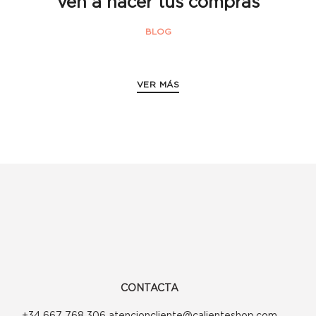
ven a hacer tus compras
BLOG
VER MÁS
CONTACTA
+34 667 768 306 atencioncliente@calienteshop.com