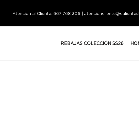
Atención al Cliente: 667 768 306 | atencioncliente@calient
REBAJAS COLECCIÓN SS26
HO