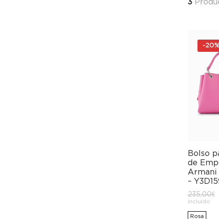
3
Produ
-
20
Bolso p
de Emp
Armani 
– Y3D1
235,00
€
incluido
Rosa