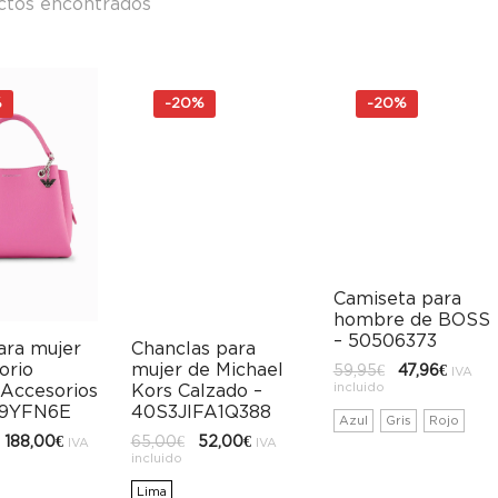
ctos encontrados
%
-
20%
-
20%
Camiseta para
hombre de BOSS
– 50506373
ara mujer
Chanclas para
orio
mujer de Michael
El
El
59,95
€
47,96
€
IVA
precio
precio
incluido
Accesorios
Kors Calzado –
original
actual
59YFN6E
40S3JIFA1Q388
era:
es:
Azul
Gris
Rojo
59,95€.
47,96€.
El
El
El
El
188,00
€
65,00
€
52,00
€
IVA
IVA
precio
precio
precio
precio
incluido
original
actual
original
actual
era:
es:
era:
es:
Lima