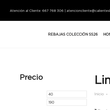
Atención al Cliente: 667 768 306 | atencioncliente@calient
REBAJAS COLECCIÓN SS26
HO
Precio
Li
Inicio
Precio
Precio
mínimo
máximo