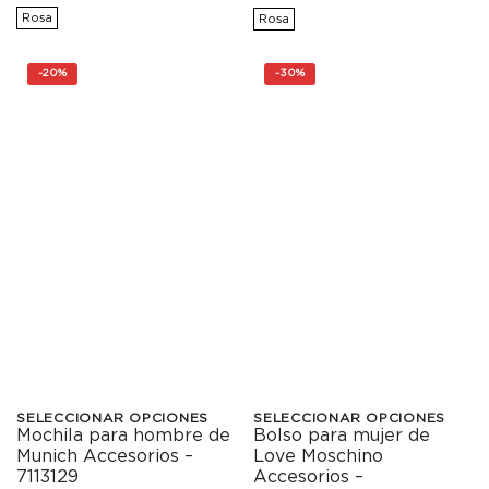
original
actual
original
actual
Rosa
Rosa
múltiples
múltiples
era:
es:
era:
es:
98,00€.
78,40€.
99,00€.
79,20€.
variantes.
variantes.
-
20%
-
30%
Las
Las
opciones
opciones
se
se
pueden
pueden
elegir
elegir
en
en
la
la
página
página
de
de
SELECCIONAR OPCIONES
SELECCIONAR OPCIONES
producto
producto
Mochila para hombre de
Bolso para mujer de
Este
Este
Munich Accesorios –
Love Moschino
producto
producto
7113129
Accesorios –