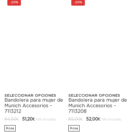
-
20%
-
20%
Las
Las
opciones
opciones
se
se
pueden
pueden
elegir
elegir
en
en
la
la
página
página
de
de
SELECCIONAR OPCIONES
SELECCIONAR OPCIONES
producto
producto
Bandolera para mujer de
Bandolera para mujer de
Este
Este
Munich Accesorios –
Munich Accesorios –
producto
producto
7113208
7113212
El
El
El
El
65,00
€
52,00
€
64,00
€
51,20
€
tiene
tiene
IVA incluido
IVA incluido
precio
precio
precio
precio
original
actual
original
actual
Rosa
Rosa
múltiples
múltiples
era:
es:
era:
es: