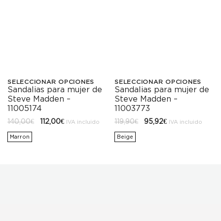
SELECCIONAR OPCIONES
SELECCIONAR OPCIONES
Sandalias para mujer de
Sandalias para mujer de
Este
Este
Steve Madden –
Steve Madden –
producto
producto
11005174
11003773
El
El
El
El
140,00
€
112,00
€
119,90
€
95,92
€
tiene
tiene
IVA incluido
IVA incluido
precio
precio
precio
precio
original
actual
original
actual
Marron
Beige
múltiples
múltiples
era:
es:
era:
es:
140,00€.
112,00€.
119,90€.
95,92€.
variantes.
variantes.
Las
Las
opciones
opciones
se
se