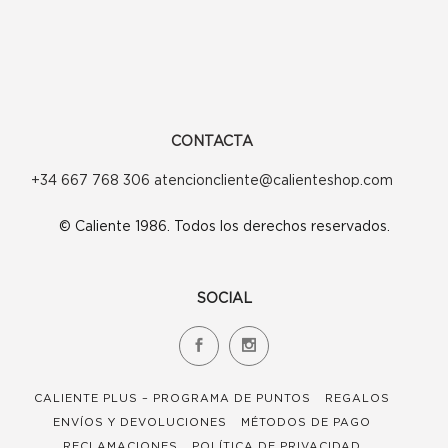
pueden
pueden
elegir
elegir
en
en
la
la
página
página
CONTACTA
de
de
+34 667 768 306 atencioncliente@calienteshop.com
producto
producto
© Caliente 1986. Todos los derechos reservados.
SOCIAL
CALIENTE PLUS – PROGRAMA DE PUNTOS
REGALOS
ENVÍOS Y DEVOLUCIONES
MÉTODOS DE PAGO
RECLAMACIONES
POLÍTICA DE PRIVACIDAD