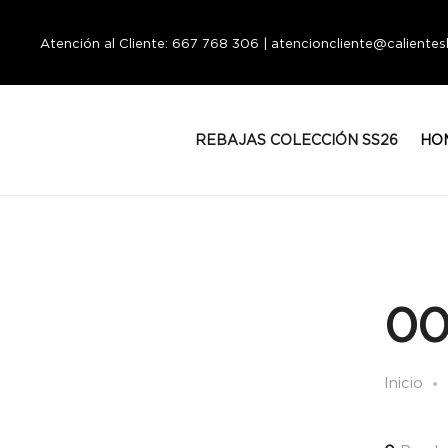
Atención al Cliente: 667 768 306 | atencioncliente@calient
REBAJAS COLECCIÓN SS26
HO
00
Inicio