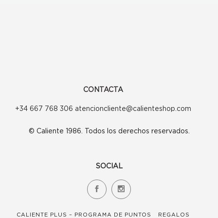
se
pueden
elegir
en
la
página
CONTACTA
de
+34 667 768 306 atencioncliente@calienteshop.com
producto
© Caliente 1986. Todos los derechos reservados.
SOCIAL
CALIENTE PLUS – PROGRAMA DE PUNTOS
REGALOS