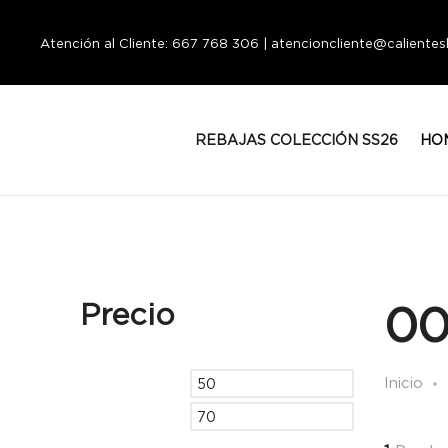
Atención al Cliente: 667 768 306 | atencioncliente@calient
REBAJAS COLECCIÓN SS26
HO
Precio
00
Inicio
Precio
Precio
mínimo
máximo