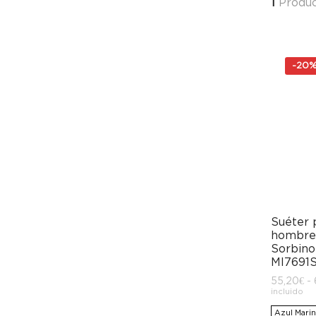
1
Produc
-
20
Suéter 
hombre
Sorbino
MI7691
55,20
€
-
incluido
Azul Mari