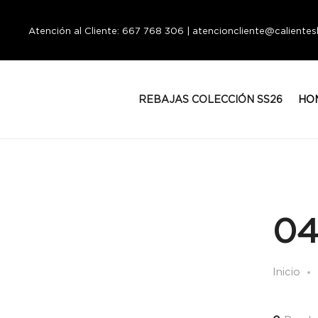
Atención al Cliente: 667 768 306 | atencioncliente@calient
REBAJAS COLECCIÓN SS26
HO
04
Inicio