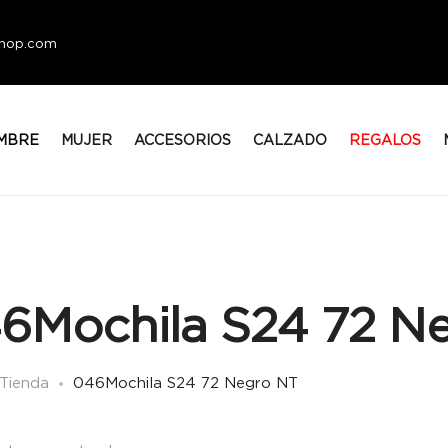
eshop.com
MBRE
MUJER
ACCESORIOS
CALZADO
REGALOS
6Mochila S24 72 N
Tienda
046Mochila S24 72 Negro NT