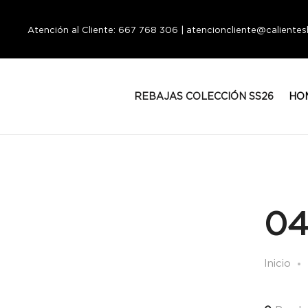
Atención al Cliente: 667 768 306 | atencioncliente@calient
REBAJAS COLECCIÓN SS26
HO
04
Inicio