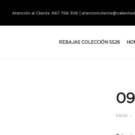
Atención al Cliente: 667 768 306 | atencioncliente@calient
REBAJAS COLECCIÓN SS26
HO
09
Inicio