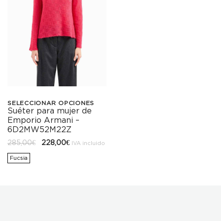
SELECCIONAR OPCIONES
Suéter para mujer de
Este
Emporio Armani –
producto
6D2MW52M22Z
El
El
285,00
€
228,00
€
tiene
IVA incluido
precio
precio
original
actual
Fucsia
múltiples
era:
es:
285,00€.
228,00€.
variantes.
Las
opciones