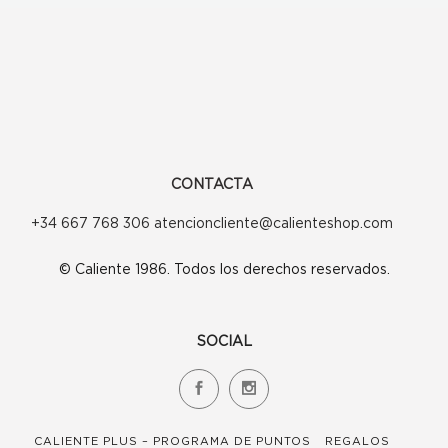
se
pueden
elegir
en
la
página
CONTACTA
de
+34 667 768 306 atencioncliente@calienteshop.com
producto
© Caliente 1986. Todos los derechos reservados.
SOCIAL
CALIENTE PLUS – PROGRAMA DE PUNTOS
REGALOS