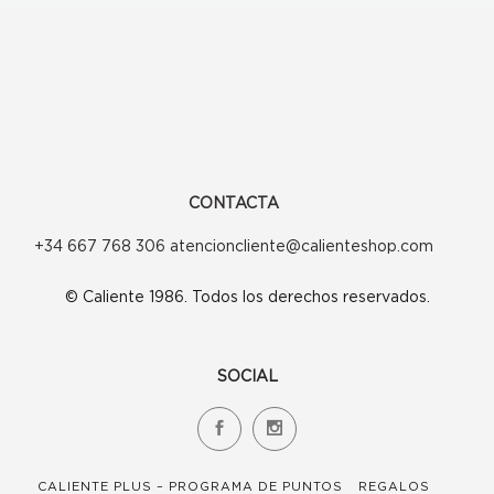
se
pueden
elegir
en
la
página
CONTACTA
de
+34 667 768 306 atencioncliente@calienteshop.com
producto
© Caliente 1986. Todos los derechos reservados.
SOCIAL
CALIENTE PLUS – PROGRAMA DE PUNTOS
REGALOS