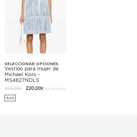
SELECCIONAR OPCIONES
Vestido para mujer de
Este
Michael Kors –
producto
MS4827NDLS
El
El
275,00
€
220,00
€
tiene
IVA incluido
precio
precio
original
actual
Azul
múltiples
era:
es:
275,00€.
220,00€.
variantes.
Las
opciones