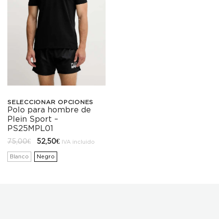
SELECCIONAR OPCIONES
Polo para hombre de
Este
Plein Sport –
producto
PS25MPL01
El
El
75,00
€
52,50
€
tiene
IVA incluido
precio
precio
original
actual
Blanco
Negro
múltiples
era:
es:
75,00€.
52,50€.
variantes.
Las
opciones