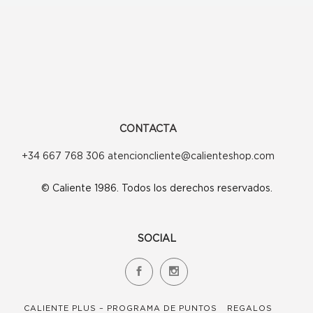
se
pueden
elegir
en
la
página
CONTACTA
de
+34 667 768 306 atencioncliente@calienteshop.com
producto
© Caliente 1986. Todos los derechos reservados.
SOCIAL
CALIENTE PLUS – PROGRAMA DE PUNTOS
REGALOS