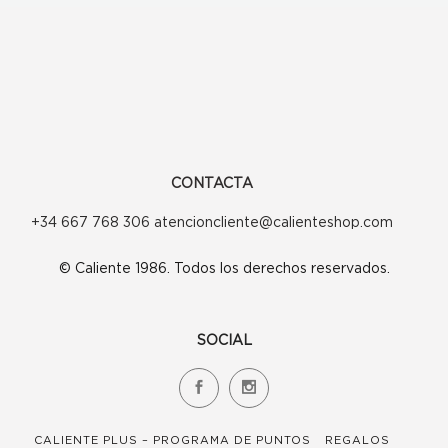
se
pueden
elegir
en
la
página
CONTACTA
de
+34 667 768 306 atencioncliente@calienteshop.com
producto
© Caliente 1986. Todos los derechos reservados.
SOCIAL
CALIENTE PLUS – PROGRAMA DE PUNTOS
REGALOS