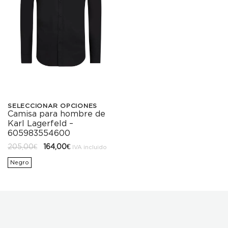
SELECCIONAR OPCIONES
Camisa para hombre de
Este
Karl Lagerfeld –
producto
605983554600
El
El
205,00
€
164,00
€
tiene
IVA incluido
precio
precio
original
actual
Negro
múltiples
era:
es:
205,00€.
164,00€.
variantes.
Las
opciones