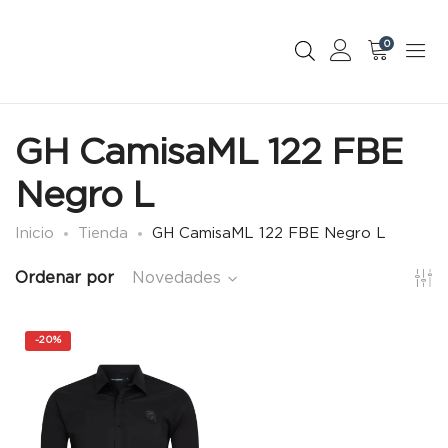
0
GH CamisaML 122 FBE
Negro L
Inicio
Tienda
GH CamisaML 122 FBE Negro L
Ordenar por
Novedades
-
20%