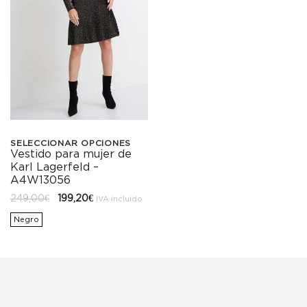
SELECCIONAR OPCIONES
Vestido para mujer de
Este
Karl Lagerfeld –
producto
A4W13056
El
El
249,00
€
199,20
€
tiene
IVA incluido
precio
precio
original
actual
Negro
múltiples
era:
es:
249,00€.
199,20€.
variantes.
Las
opciones