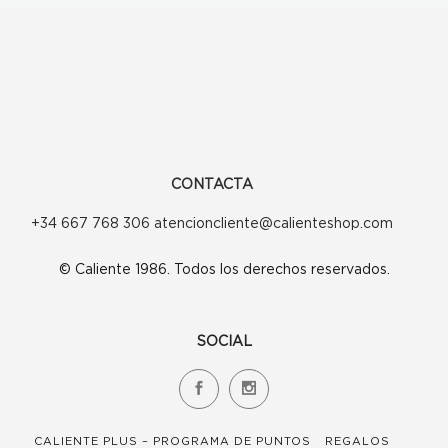
se
pueden
elegir
en
la
página
CONTACTA
de
+34 667 768 306 atencioncliente@calienteshop.com
producto
© Caliente 1986. Todos los derechos reservados.
SOCIAL
CALIENTE PLUS – PROGRAMA DE PUNTOS
REGALOS